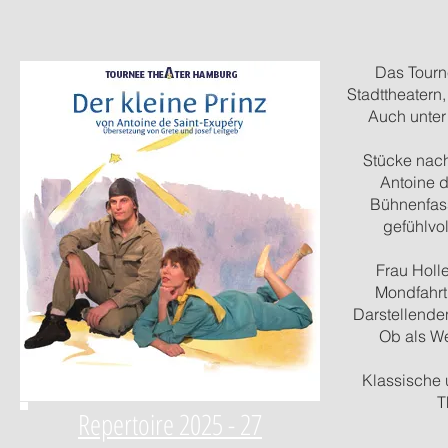
Das Tourn
Stadttheatern,
Auch unter
Stücke nach
Antoine 
Bühnenfass
gefühlvol
Frau Holl
Mondfahrt
Darstellende
Ob als We
Klassische 
T
Repertoire 2025 - 27